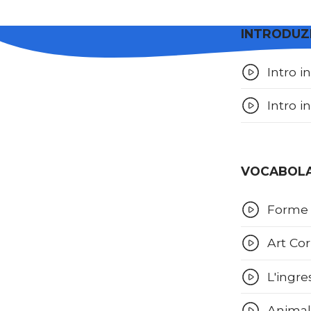
INTRODUZI
Intro in
Intro i
VOCABOLAR
Forme e
Art Cor
L'ingre
Animali