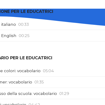
ONE PER LE EDUCATRICI
 italiano
00:33
n English
00:25
IO PER LE EDUCATRICI
 colori: vocabolario
05:04
ner: vocabolario
01:35
sso della scuola: vocabolario
01:29
: vocabolario
04:42