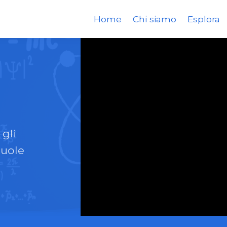
Home
Chi siamo
Esplora
 gli
cuole